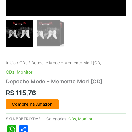
Início
/
CDs
/ Depeche Mode – Memento Mori [CD]
CDs
,
Monitor
Depeche Mode – Memento Mori [CD]
R$
115,76
Compre na Amazon
SKU:
B0BTRJYDVF
Categorias:
CDs
,
Monitor
WhatsApp
Share