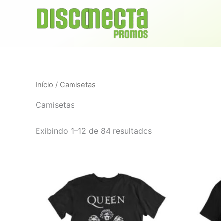
Ir
para
o
conteúdo
Início
/ Camisetas
Camisetas
Classificado
Exibindo 1–12 de 84 resultados
por
preço:
baixo
para
alto