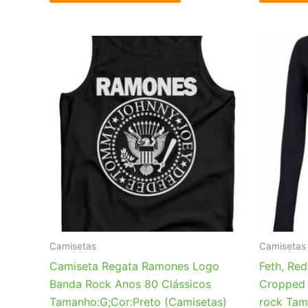
Camisetas
Camisetas
Camiseta Regata Ramones Logo
Feth, Red
Banda Rock Anos 80 Clássicos
Cropped 
Tamanho:G;Cor:Preto (Camisetas)
rock Tam