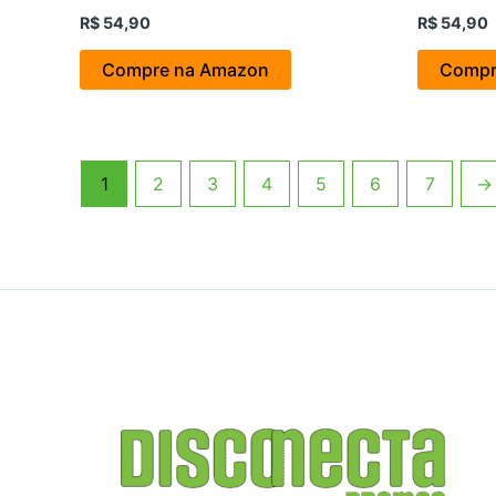
R$
54,90
R$
54,90
Compre na Amazon
Compr
1
2
3
4
5
6
7
→