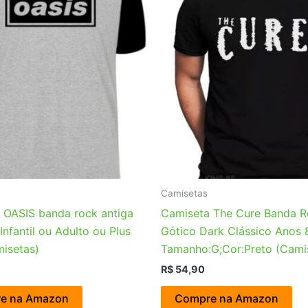
Camisetas
 OASIS banda rock antiga
Camiseta The Cure Banda 
nfantil ou Adulto ou Plus
Gótico Dark Clássico Anos 
misetas)
Tamanho:G;Cor:Preto (Cami
R$
54,90
e na Amazon
Compre na Amazon