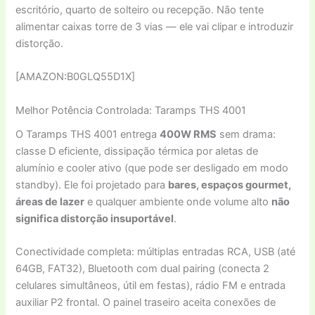
escritório, quarto de solteiro ou recepção. Não tente
alimentar caixas torre de 3 vias — ele vai clipar e introduzir
distorção.
[AMAZON:B0GLQ55D1X]
Melhor Potência Controlada: Taramps THS 4001
O Taramps THS 4001 entrega
400W RMS
sem drama:
classe D eficiente, dissipação térmica por aletas de
alumínio e cooler ativo (que pode ser desligado em modo
standby). Ele foi projetado para
bares, espaços gourmet,
áreas de lazer
e qualquer ambiente onde volume alto
não
significa distorção insuportável
.
Conectividade completa: múltiplas entradas RCA, USB (até
64GB, FAT32), Bluetooth com dual pairing (conecta 2
celulares simultâneos, útil em festas), rádio FM e entrada
auxiliar P2 frontal. O painel traseiro aceita conexões de