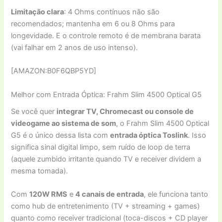
Limitação clara
: 4 Ohms contínuos não são
recomendados; mantenha em 6 ou 8 Ohms para
longevidade. E o controle remoto é de membrana barata
(vai falhar em 2 anos de uso intenso).
[AMAZON:B0F6QBP5YD]
Melhor com Entrada Óptica: Frahm Slim 4500 Optical G5
Se você quer
integrar TV, Chromecast ou console de
videogame ao sistema de som
, o Frahm Slim 4500 Optical
G5 é o único dessa lista com
entrada óptica Toslink
. Isso
significa sinal digital limpo, sem ruído de loop de terra
(aquele zumbido irritante quando TV e receiver dividem a
mesma tomada).
Com
120W RMS
e
4 canais de entrada
, ele funciona tanto
como hub de entretenimento (TV + streaming + games)
quanto como receiver tradicional (toca-discos + CD player