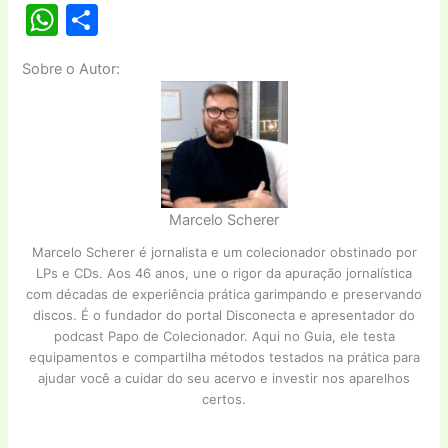
W
S
h
h
Sobre o Autor:
at
ar
s
e
A
p
p
Marcelo Scherer
Marcelo Scherer é jornalista e um colecionador obstinado por
LPs e CDs. Aos 46 anos, une o rigor da apuração jornalística
com décadas de experiência prática garimpando e preservando
discos. É o fundador do portal Disconecta e apresentador do
podcast Papo de Colecionador. Aqui no Guia, ele testa
equipamentos e compartilha métodos testados na prática para
ajudar você a cuidar do seu acervo e investir nos aparelhos
certos.