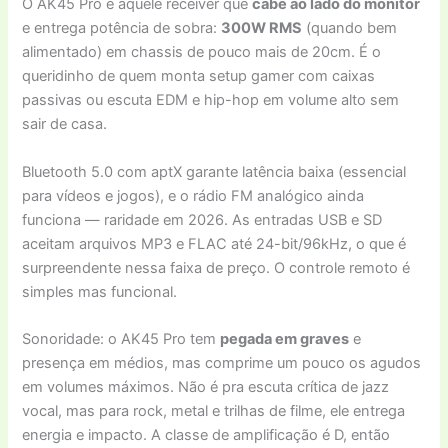
O AK45 Pro é aquele receiver que
cabe ao lado do monitor
e entrega potência de sobra:
300W RMS
(quando bem
alimentado) em chassis de pouco mais de 20cm. É o
queridinho de quem monta setup gamer com caixas
passivas ou escuta EDM e hip-hop em volume alto sem
sair de casa.
Bluetooth 5.0 com aptX garante latência baixa (essencial
para vídeos e jogos), e o rádio FM analógico ainda
funciona — raridade em 2026. As entradas USB e SD
aceitam arquivos MP3 e FLAC até 24-bit/96kHz, o que é
surpreendente nessa faixa de preço. O controle remoto é
simples mas funcional.
Sonoridade: o AK45 Pro tem
pegada em graves
e
presença em médios, mas comprime um pouco os agudos
em volumes máximos. Não é pra escuta crítica de jazz
vocal, mas para rock, metal e trilhas de filme, ele entrega
energia e impacto. A classe de amplificação é D, então