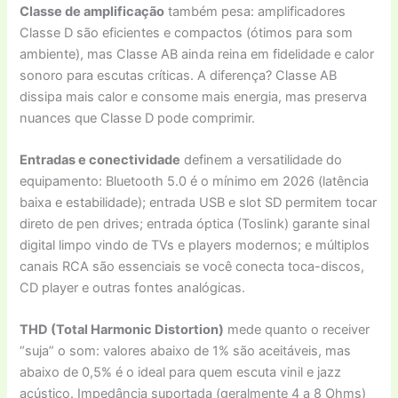
Classe de amplificação
também pesa: amplificadores
Classe D são eficientes e compactos (ótimos para som
ambiente), mas Classe AB ainda reina em fidelidade e calor
sonoro para escutas críticas. A diferença? Classe AB
dissipa mais calor e consome mais energia, mas preserva
nuances que Classe D pode comprimir.
Entradas e conectividade
definem a versatilidade do
equipamento: Bluetooth 5.0 é o mínimo em 2026 (latência
baixa e estabilidade); entrada USB e slot SD permitem tocar
direto de pen drives; entrada óptica (Toslink) garante sinal
digital limpo vindo de TVs e players modernos; e múltiplos
canais RCA são essenciais se você conecta toca-discos,
CD player e outras fontes analógicas.
THD (Total Harmonic Distortion)
mede quanto o receiver
“suja” o som: valores abaixo de 1% são aceitáveis, mas
abaixo de 0,5% é o ideal para quem escuta vinil e jazz
acústico. Impedância suportada (geralmente 4 a 8 Ohms)