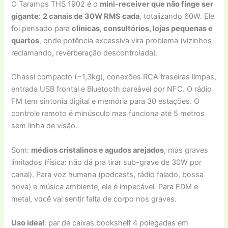
O Taramps THS 1902 é o
mini-receiver que não finge ser
gigante
:
2 canais de 30W RMS cada
, totalizando 60W. Ele
foi pensado para
clínicas, consultórios, lojas pequenas e
quartos
, onde potência excessiva vira problema (vizinhos
reclamando, reverberação descontrolada).
Chassi compacto (~1,3kg), conexões RCA traseiras limpas,
entrada USB frontal e Bluetooth pareável por NFC. O rádio
FM tem sintonia digital e memória para 30 estações. O
controle remoto é minúsculo mas funciona até 5 metros
sem linha de visão.
Som:
médios cristalinos e agudos arejados
, mas graves
limitados (física: não dá pra tirar sub-grave de 30W por
canal). Para voz humana (podcasts, rádio falado, bossa
nova) e música ambiente, ele é impecável. Para EDM e
metal, você vai sentir falta de corpo nos graves.
Uso ideal
: par de caixas bookshelf 4 polegadas em