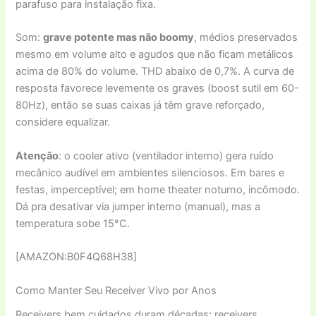
parafuso para instalação fixa.
Som:
grave potente mas não boomy
, médios preservados
mesmo em volume alto e agudos que não ficam metálicos
acima de 80% do volume. THD abaixo de 0,7%. A curva de
resposta favorece levemente os graves (boost sutil em 60-
80Hz), então se suas caixas já têm grave reforçado,
considere equalizar.
Atenção
: o cooler ativo (ventilador interno) gera ruído
mecânico audível em ambientes silenciosos. Em bares e
festas, imperceptível; em home theater noturno, incômodo.
Dá pra desativar via jumper interno (manual), mas a
temperatura sobe 15°C.
[AMAZON:B0F4Q68H38]
Como Manter Seu Receiver Vivo por Anos
Receivers bem cuidados duram décadas; receivers