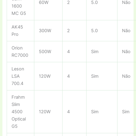
60W
2
5.0
Não
1600
MC G5
AK45
300W
2
5.0
Não
Pro
Orion
500W
4
Sim
Não
RC7000
Leson
LSA
120W
4
Sim
Não
700.4
Frahm
Slim
4500
120W
4
Sim
Sim
Optical
G5