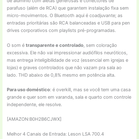
de alumínio com aletas generosas e conectores de
parafuso (além de RCA) que garantem instalação fixa sem
micro-movimentos. O Bluetooth aqui é coadjuvante; as
entradas prioritárias são RCA balanceadas e USB para pen
drives corporativos com playlists pré-programadas.
O som é
transparente e controlado
, sem coloração
excessiva. Ele não vai impressionar audiófilos neuróticos,
mas entrega inteligibilidade de voz (essencial em igrejas e
lojas) e graves controlados que não vazam pra sala ao
lado. THD abaixo de 0,8% mesmo em potência alta.
Para uso doméstico
: é overkill, mas se você tem uma casa
grande e quer som em varanda, sala e quarto com controle
independente, ele resolve.
[AMAZON:B0H2B6CJWX]
Melhor 4 Canais de Entrada: Leson LSA 700.4