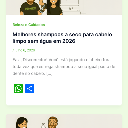
Beleza e Cuidados
Melhores shampoos a seco para cabelo
limpo sem água em 2026
/
julho 6, 2026
Fala, Disconector! Você está jogando dinheiro fora
toda vez que esfrega shampoo a seco igual pasta de
dente no cabelo. […]
W
S
h
h
at
ar
s
e
A