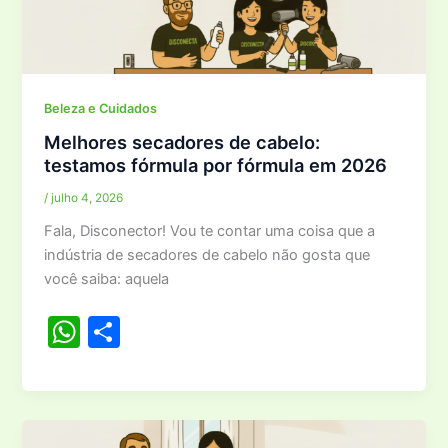
A
p
p
Beleza e Cuidados
Melhores secadores de cabelo:
testamos fórmula por fórmula em 2026
/
julho 4, 2026
Fala, Disconector! Vou te contar uma coisa que a
indústria de secadores de cabelo não gosta que
você saiba: aquela
W
S
h
h
at
ar
s
e