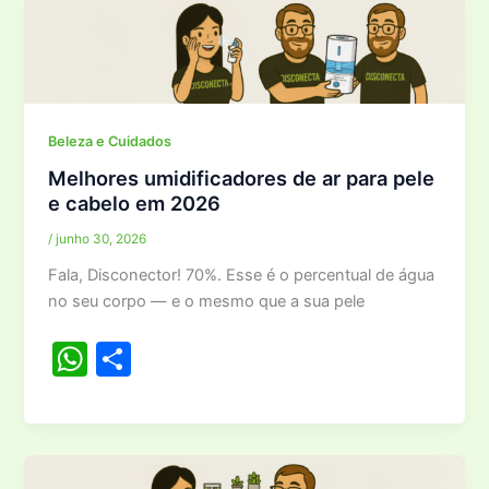
s
e
A
p
p
Beleza e Cuidados
Melhores umidificadores de ar para pele
e cabelo em 2026
/
junho 30, 2026
Fala, Disconector! 70%. Esse é o percentual de água
no seu corpo — e o mesmo que a sua pele
W
S
h
h
at
ar
s
e