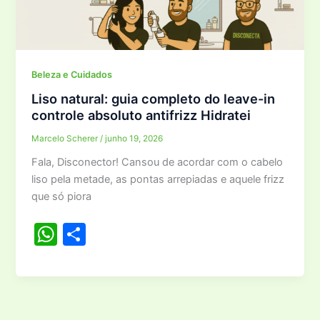
A
p
p
Beleza e Cuidados
Liso natural: guia completo do leave-in
controle absoluto antifrizz Hidratei
Marcelo Scherer
/
junho 19, 2026
Fala, Disconector! Cansou de acordar com o cabelo
liso pela metade, as pontas arrepiadas e aquele frizz
que só piora
W
S
h
h
at
ar
s
e