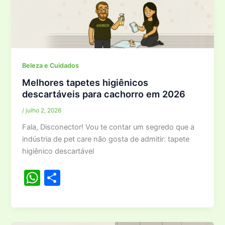
s
e
A
p
p
Beleza e Cuidados
Melhores tapetes higiênicos
descartáveis para cachorro em 2026
/
julho 2, 2026
Fala, Disconector! Vou te contar um segredo que a
indústria de pet care não gosta de admitir: tapete
higiênico descartável
W
S
h
h
at
ar