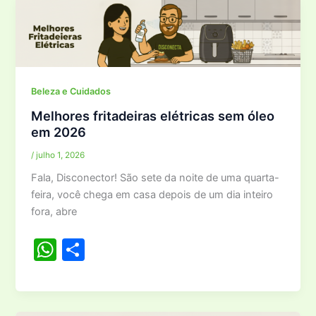
s
e
A
p
p
Beleza e Cuidados
Melhores fritadeiras elétricas sem óleo
em 2026
/
julho 1, 2026
Fala, Disconector! São sete da noite de uma quarta-
feira, você chega em casa depois de um dia inteiro
fora, abre
W
S
h
h
at
ar