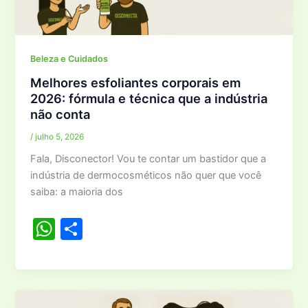
p
p
Beleza e Cuidados
Melhores esfoliantes corporais em
2026: fórmula e técnica que a indústria
não conta
/
julho 5, 2026
Fala, Disconector! Vou te contar um bastidor que a
indústria de dermocosméticos não quer que você
saiba: a maioria dos
W
S
h
h
at
ar
s
e