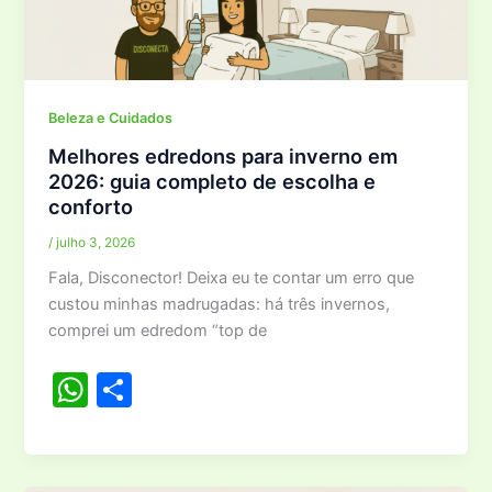
A
p
p
Beleza e Cuidados
Melhores edredons para inverno em
2026: guia completo de escolha e
conforto
/
julho 3, 2026
Fala, Disconector! Deixa eu te contar um erro que
custou minhas madrugadas: há três invernos,
comprei um edredom “top de
W
S
h
h
at
ar