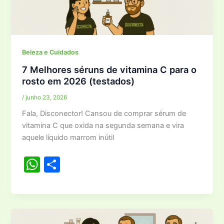
A
p
p
Beleza e Cuidados
7 Melhores séruns de vitamina C para o
rosto em 2026 (testados)
/
junho 23, 2026
Fala, Disconector! Cansou de comprar sérum de
vitamina C que oxida na segunda semana e vira
aquele líquido marrom inútil
W
S
h
h
at
ar
s
e